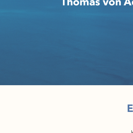
Thomas von Aq
E
J