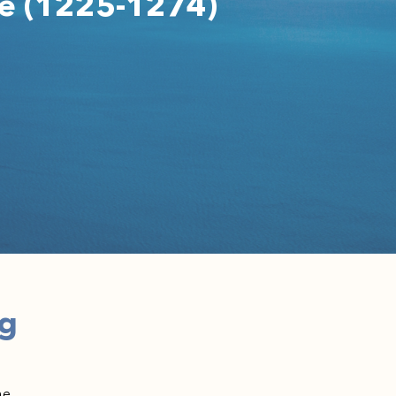
ge (1225-1274)
ng
ne