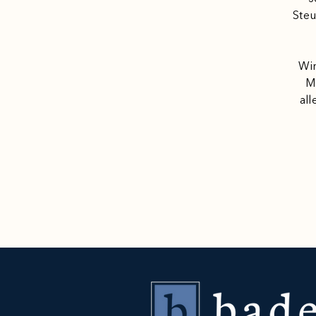
Steu
Wir
M
al