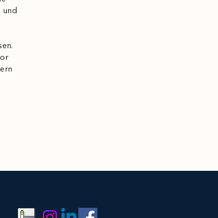
e und
sen.
vor
tern