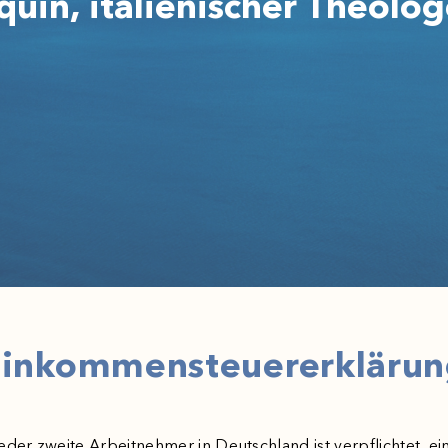
uin, italienischer Theolo
inkommensteuererkläru
eder zweite Arbeitnehmer in Deutschland ist verpflichtet, ei