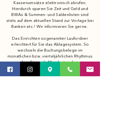
Kassenumsätze elektronisch abrufen.
Hierdurch sparen Sie Zeit und Geld und
BWAs & Summen- und Saldenlisten sind
stets auf dem aktuellen Stand zur Vorlage bei
Banken etc.! Wir informieren Sie gerne. ​
Das Einrichten sogenannter Laufordner
erleichtert für Sie das Ablagesystem. So
wechseln die Buchungsbelege im
monatlichen bzw. vierteljährlichen Rhythmus
zwischen Ihnen als Mandant und unserer
Kanzlei. Hierdurch erhalten Sie rasch ein
Gespür dafür, wie die Auswertung, die wir für
Sie erstellen, aussehen müsste. Durch die
sich weiterentwickelnde
Digitalisierungstechnik kann dieser
Arbeitsaufwand mittlerweile auch komplett
vermieden werden. Sprechen Sie uns gerne
darauf an.